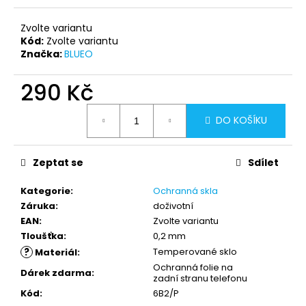
Zvolte variantu
Kód:
Zvolte variantu
Značka:
BLUEO
290 Kč
Měrná
DO KOŠÍKU
cena:
Zeptat se
Sdílet
Kategorie
:
Ochranná skla
Záruka
:
doživotní
EAN
:
Zvolte variantu
Tloušťka
:
0,2 mm
?
Temperované sklo
Materiál
:
Ochranná folie na
Dárek zdarma
:
zadní stranu telefonu
Kód
:
6B2/P