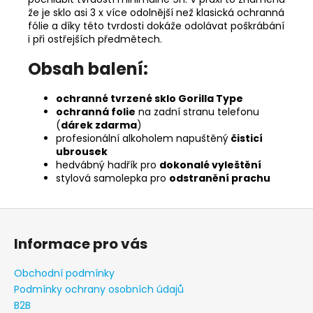
že je sklo asi 3 x více odolnější než klasická ochranná
fólie a díky této tvrdosti dokáže odolávat poškrábání
i při ostřejších předmětech.
Obsah balení:
ochranné tvrzené sklo Gorilla Type
ochranná folie
na zadní stranu telefonu
(
dárek zdarma
)
profesionální alkoholem napuštěný
čisticí
ubrousek
hedvábný hadřík pro
dokonalé vyleštění
stylová samolepka pro
odstranění prachu
Z
á
Informace pro vás
p
a
Obchodní podmínky
t
Podmínky ochrany osobních údajů
í
B2B