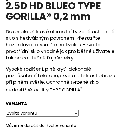
č
2.5D HD BLUEO TYPE
u
GORILLA® 0,2 mm
j
e
m
Dokonale přilnavé ultimátní tvrzené ochranné
e
sklo s hedvábným povrchem. Přestaňte
hazardovat a vsaďte na kvalitu - zvolte
BLUEO
prvotřídní sklo vhodné jak pro běžné uživatele,
HD
tak pro skutečné fajnšmekry.
EXTRA
ODOLNÉ
OCHRANNÉ
Vysoké rozlišení, plné krytí, dokonalé
SKLO
přizpůsobení telefonu, skvělá čitelnost obrazu i
GORILLA
při plném světle. Ochranné tvrzené sklo
TYPE
(0,2
®
nedostižné kvality TYPE GORILLA
.
MM)
APPLE
WATCH
VARIANTA
4/5
450
Kč
Můžeme doručit do:
Zvolte variantu