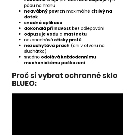
pádu na hranu
hedvábný povrch
maximálně
citlivý na
dotek
snadná aplikace
dokonalá přilnavost
bez odlepování
odpuzuje vodu
a
mastnotu
nezanechává
otisky prstů
nezachytává prach
(ani v otvoru na
sluchátko)
snadno
odolává každodennímu
mechanickému poškození
Proč si vybrat ochranné sklo
BLUEO: