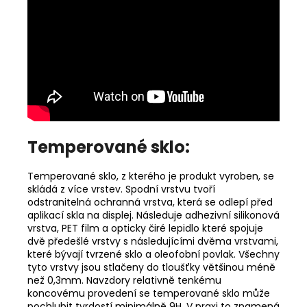
Temperované sklo:
Temperované sklo, z kterého je produkt vyroben, se
skládá z více vrstev. Spodní vrstvu tvoří
odstranitelná ochranná vrstva, která se odlepí před
aplikací skla na displej. Následuje adhezivní silikonová
vrstva, PET film a opticky čiré lepidlo které spojuje
dvě předešlé vrstvy s následujícími dvěma vrstvami,
které bývají tvrzené sklo a oleofobní povlak. Všechny
tyto vrstvy jsou stlačeny do tloušťky většinou méně
než 0,3mm. Navzdory relativně tenkému
koncovému provedení se temperované sklo může
pochlubit tvrdostí minimálně 9H. V praxi to znamená