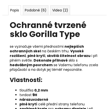
Popis
Podobné (6)
Videa (2)
Ochranné tvrzené
sklo Gorilla Type
se vyznačuje všemi přednostmi
nejlepších
ochranných skel
na českém trhu.
Vysoké
rozlišení
,
plné krytí
,
skvělá čitelnost obrazu
i při
plném světle.
Dokonale přilnavé
sklo s
hedvábným povrchem
se Vašemu telefonu zcela
přizpůsobí a na dotyk jej téměř nepoznáte.
Vlastnosti:
tloušťka
0,2 mm
tvrdost
9H
nárazuvzdorné
plné krytí
celé přední strany telefonu
zaoblené kraje
pro
ochranu displeje
i při