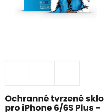
a
j
í
t
?
HLEDAT
D
o
p
Ochranné tvrzené sklo
o
r
pro iPhone 6/6S Plus -
u