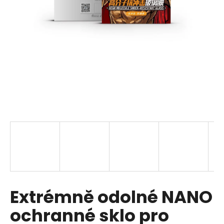
a
j
í
t
?
HLEDAT
D
o
p
Extrémně odolné NANO
o
r
ochranné sklo pro
u