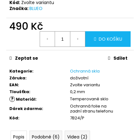
Kód:
Zvolte variantu
Značka:
BLUEO
490 Kč
Měrná
DO KOŠÍKU
cena:
Zeptat se
Sdílet
Kategorie
:
Ochranná skla
Záruka
:
doživotní
EAN
:
Zvolte variantu
Tloušťka
:
0,2 mm
?
Temperované sklo
Materiál
:
Ochranná folie na
Dárek zdarma
:
zadní stranu telefonu
Kód
:
7B24/P
Popis
Podobné (6)
Videa (2)