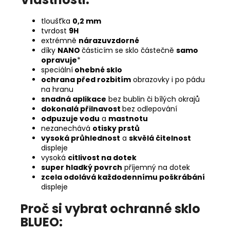
tloušťka
0,2 mm
tvrdost
9H
extrémně
nárazuvzdorné
díky
NANO
částicím se sklo částečně
samo
opravuje
*
speciální
ohebné sklo
ochrana před rozbitím
obrazovky i po pádu
na hranu
snadná aplikace
bez bublin či bílých okrajů
dokonalá přilnavost
bez odlepování
odpuzuje vodu
a
mastnotu
nezanechává
otisky prstů
vysoká průhlednost
a
skvělá čitelnost
displeje
vysoká
citlivost na dotek
super hladký povrch
příjemný na dotek
zcela odolává každodennímu poškrábání
displeje
Proč si vybrat ochranné sklo
BLUEO: