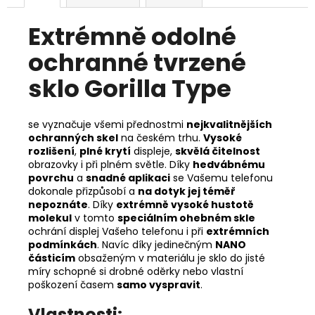
Extrémně odolné
ochranné tvrzené
sklo Gorilla Type
se vyznačuje všemi přednostmi
nejkvalitnějších
ochranných skel
na českém trhu.
Vysoké
rozlišení
,
plné krytí
displeje,
skvělá čitelnost
obrazovky i při plném světle. Díky
hedvábnému
povrchu
a
snadné aplikaci
se Vašemu telefonu
dokonale přizpůsobí a
na dotyk jej téměř
nepoznáte
. Díky
extrémně vysoké hustotě
molekul
v tomto
speciálním ohebném skle
ochrání displej Vašeho telefonu i při
extrémních
podmínkách
. Navíc díky jedinečným
NANO
částicím
obsaženým v materiálu je sklo do jisté
míry schopné si drobné oděrky nebo vlastní
poškození časem
samo vyspravit
.
Vlastnosti: