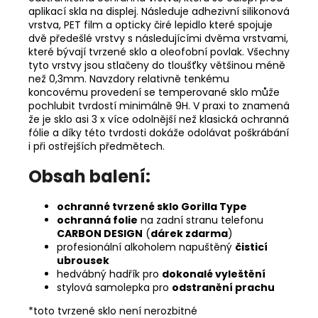
aplikací skla na displej. Následuje adhezivní silikonová
vrstva, PET film a opticky čiré lepidlo které spojuje
dvě předešlé vrstvy s následujícími dvěma vrstvami,
které bývají tvrzené sklo a oleofobní povlak. Všechny
tyto vrstvy jsou stlačeny do tloušťky většinou méně
než 0,3mm. Navzdory relativně tenkému
koncovému provedení se temperované sklo může
pochlubit tvrdostí minimálně 9H. V praxi to znamená
že je sklo asi 3 x více odolnější než klasická ochranná
fólie a díky této tvrdosti dokáže odolávat poškrábání
i při ostřejších předmětech.
Obsah balení:
ochranné tvrzené sklo Gorilla Type
ochranná folie
na zadní stranu telefonu
CARBON DESIGN
(
dárek zdarma
)
profesionální alkoholem napuštěný
čisticí
ubrousek
hedvábný hadřík pro
dokonalé vyleštění
stylová samolepka pro
odstranění prachu
*toto tvrzené sklo není nerozbitné