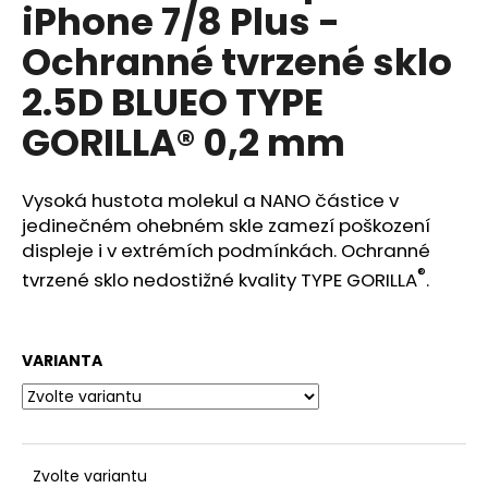
č
iPhone 7/8 Plus -
u
Ochranné tvrzené sklo
j
e
2.5D BLUEO TYPE
m
e
GORILLA® 0,2 mm
WIWU
Vysoká hustota molekul a NANO částice v
UNIVERZÁLNÍ
CESTOVNÍ
jedinečném ohebném skle zamezí poškození
ADAPTÉR
displeje i v extrémích podmínkách.
Ochranné
DO
®
tvrzené sklo nedostižné kvality TYPE GORILLA
.
ZÁSUVKY
S
USB
A
USB-
VARIANTA
C
PORTY
(EU/UK/USA/AUS)
UA302
690
Kč
Zvolte variantu