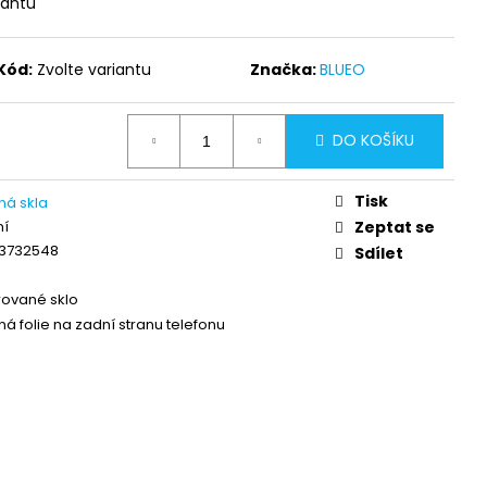
iantu
A ODOLNÉ OCHRANNÉ
PE (0,2 MM) APPLE
Kód:
Zvolte variantu
Značka:
BLUEO
DO KOŠÍKU
Tisk
ná skla
ní
Zeptat se
3732548
Sdílet
ované sklo
á folie na zadní stranu telefonu