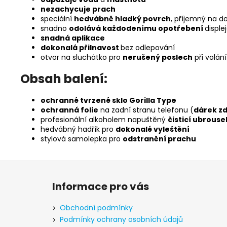
nezachycuje prach
speciální
hedvábně hladký povrch
, příjemný na d
snadno
odolává každodenímu opotřebení
disple
snadná aplikace
dokonalá přilnavost
bez odlepování
otvor na sluchátko pro
nerušený poslech
při volání
Obsah balení:
ochranné tvrzené sklo Gorilla Type
ochranná folie
na zadní stranu telefonu (
dárek z
profesionální alkoholem napuštěný
čisticí ubrouse
hedvábný hadřík pro
dokonalé vyleštění
stylová samolepka pro
odstranění prachu
Z
á
Informace pro vás
p
a
Obchodní podmínky
t
Podmínky ochrany osobních údajů