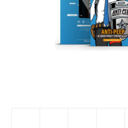
OCHRANNÉ TVRZENÉ SKLO PRO IPHONE
7/8, 100% OCHRANA SOUKROMÍ, BLUEO
2.5D, TYPE GORILLA® 0,2 MM
490 Kč