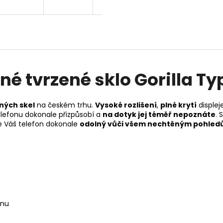
 tvrzené sklo Gorilla Ty
ných skel
na českém trhu.
Vysoké rozlišení
,
plné krytí
displej
efonu dokonale přizpůsobí a
na dotyk jej téměř nepoznáte
.
e Váš telefon dokonale
odolný vůči všem nechtěným pohle
anu