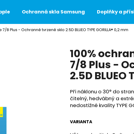
pple
Ochranná skla Samsung
Doplňky a přís
 7/8 Plus - Ochranné tvrzené sklo 2.5D BLUEO TYPE GORILLA® 0,2 mm
Co potřebujete najít?
100% ochran
HLEDAT
7/8 Plus - O
2.5D BLUEO 
Doporučujeme
Při náklonu o 30° do str
čitelný, hedvábný a extr
nedostižné kvality TYPE G
VARIANTA