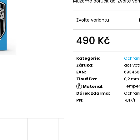
Můžeme doručit do:
Zvolte var
EXTRÉMNĚ ODOLNÉ NANO OCHRANNÉ
BLUEO HD EXTR
SKLO PRO IPHONE 7/8 - OCHRANNÉ
SKLO GORILLA TY
TVRZENÉ SKLO 2.5D BLUEO TYPE
WATCH 4/5
GORILLA® 0,2 MM
Zvolte variantu
450 Kč
490 Kč
490 Kč
Měrná
cena:
Kategorie
:
Ochran
Záruka
:
doživot
EAN
:
693466
Tloušťka
:
0,2 mm
?
Temper
Materiál
:
Dárek zdarma
:
Ochrann
PN
:
7B17/P