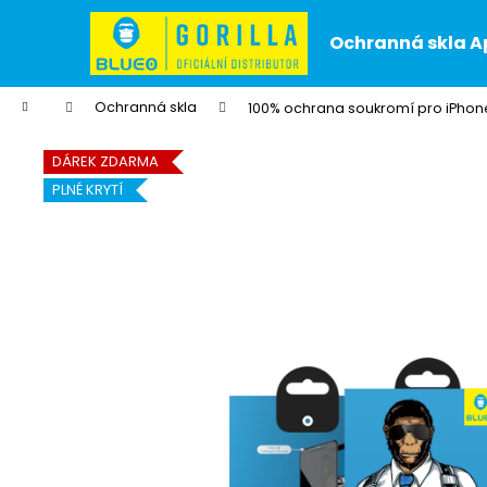
K
Přejít
na
o
Ochranná skla A
obsah
Zpět
Zpět
š
do
do
í
Domů
Ochranná skla
100% ochrana soukromí pro iPhone
k
obchodu
obchodu
DÁREK ZDARMA
PLNÉ KRYTÍ