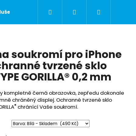
Hledat
Přihlášení
Nákupní
lušenství
Servis Apple zařízení
Kontakty
košík
a soukromí pro iPhone
chranné tvrzené sklo
TYPE GORILLA® 0,2 mm
any kompletně černá obrazovka, zepředu dokonale
émně chráněný displej. Ochranné tvrzené sklo
®
ORILLA
chránící Vaše soukromí.
Následující