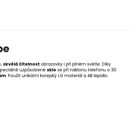
pe
e,
skvělá čitelnost
obrazovky i při plném světle. Díky
 Speciálně uzpůsobené
sklo
se při náklonu telefonu o 30
dům
. Použit unikátní korejský LG materiál a AB lepidlo.