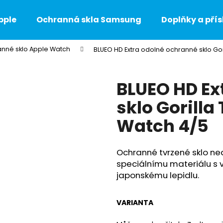
pple
Ochranná skla Samsung
Doplňky a přís
nné sklo Apple Watch
BLUEO HD Extra odolné ochranné sklo Go
Co potřebujete najít?
BLUEO HD Ex
HLEDAT
sklo Gorilla
Watch 4/5
Doporučujeme
Ochranné tvrzené sklo ned
speciálnímu materiálu s 
japonskému lepidlu.
VARIANTA