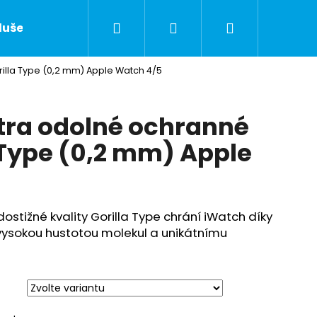
Hledat
Přihlášení
Nákupní
lušenství
Servis Apple zařízení
Kontakty
rilla Type (0,2 mm) Apple Watch 4/5
košík
tra odolné ochranné
 Type (0,2 mm) Apple
ostižné kvality Gorilla Type chrání iWatch díky
vysokou hustotou molekul a unikátnímu
Následující