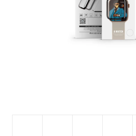
OCHRANNÉ TVRZENÉ SKLO PRO IPHONE
7/8, 100% OCHRANA SOUKROMÍ, BLUEO
2.5D, TYPE GORILLA® 0,2 MM
490 Kč