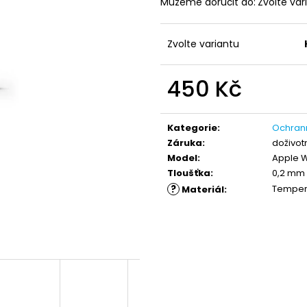
Můžeme doručit do:
Zvolte var
EXTRÉMNĚ ODOLNÉ NANO OCHRANNÉ
BLUEO HD EXTR
SKLO PRO IPHONE 7/8 - OCHRANNÉ
SKLO GORILLA TY
TVRZENÉ SKLO 2.5D BLUEO TYPE
WATCH 4/5
GORILLA® 0,2 MM
Zvolte variantu
450 Kč
490 Kč
450 Kč
Měrná
cena:
Kategorie
:
Ochrann
Záruka
:
doživot
Model
:
Apple 
Tloušťka
:
0,2 mm
?
Temper
Materiál
: