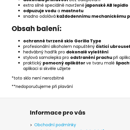
extra silné speciálně navržené
japonské AB lepidlo
odpuzuje vodu
a
mastnotu
snadno odolává
každodennímu mechanickému p
Obsah balení:
ochranné tvrzené sklo
Gorilla Type
profesionální alkoholem napuštěný
čisticí ubrouse
hedvábný hadřík pro
dokonalé vyleštění
stylová samolepka pro
odstranění prachu
při aplik
praktický
pomocný
aplikátor
ve tvaru malé
špach
aplikaci si skvěle užijete
*toto sklo není nerozbitné
**nedoporučujeme při plavání
Z
á
Informace pro vás
p
a
Obchodní podmínky