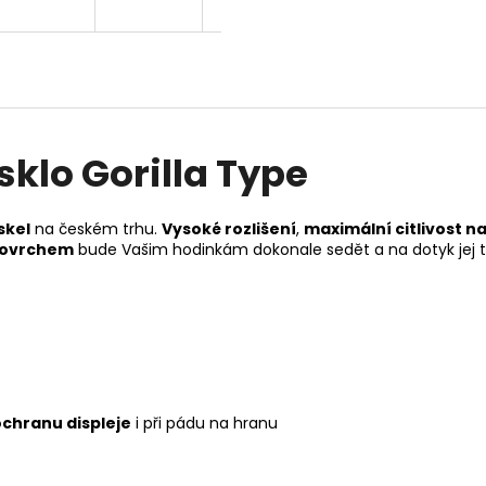
sklo Gorilla Type
skel
na českém trhu.
Vysoké rozlišení
,
maximální citlivost n
ovrchem
bude Vašim hodinkám dokonale sedět a na dotyk jej 
ochranu displeje
i při pádu na hranu