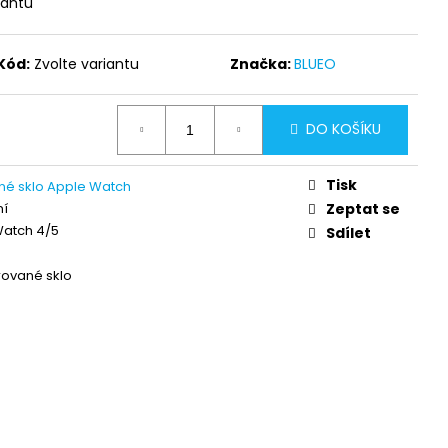
iantu
A ODOLNÉ OCHRANNÉ
PE (0,2 MM) APPLE
Kód:
Zvolte variantu
Značka:
BLUEO
DO KOŠÍKU
Tisk
é sklo Apple Watch
ní
Zeptat se
Watch 4/5
Sdílet
ované sklo