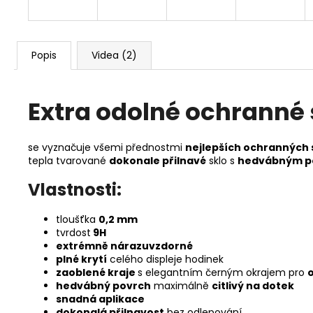
Popis
Videa (2)
Extra odolné ochranné 
se vyznačuje všemi přednostmi
nejlepších ochranných 
tepla tvarované
dokonale přilnavé
sklo s
hedvábným p
Vlastnosti:
tloušťka
0,2 mm
tvrdost
9H
extrémně nárazuvzdorné
plné krytí
celého displeje hodinek
zaoblené kraje
s elegantním černým okrajem pro
hedvábný povrch
maximálně
citlivý na dotek
snadná aplikace
dokonalá přilnavost
bez odlepování