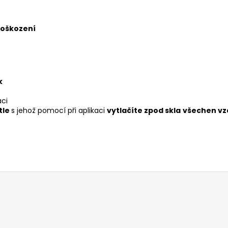
oškození
k
aci
tle
s jehož pomocí při aplikaci
vytlačíte zpod skla
všechen v