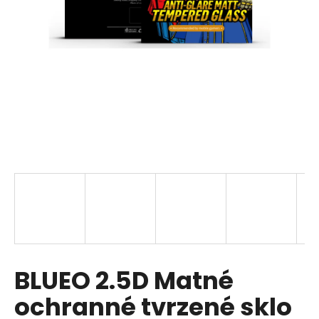
a
j
í
t
?
HLEDAT
D
o
p
BLUEO 2.5D Matné
o
r
ochranné tvrzené sklo
u