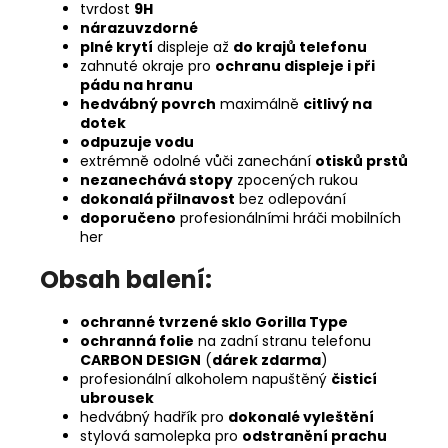
tvrdost
9H
nárazuvzdorné
plné krytí
displeje až
do krajů telefonu
zahnuté okraje pro
ochranu displeje i při
pádu na hranu
hedvábný povrch
maximálně
citlivý na
dotek
odpuzuje vodu
extrémně odolné vůči zanechání
otisků prstů
nezanechává stopy
zpocených rukou
dokonalá přilnavost
bez odlepování
doporučeno
profesionálními hráči mobilních
her
Obsah balení:
ochranné tvrzené sklo Gorilla Type
ochranná folie
na zadní stranu telefonu
CARBON DESIGN
(
dárek zdarma
)
profesionální alkoholem napuštěný
čisticí
ubrousek
hedvábný hadřík pro
dokonalé vyleštění
stylová samolepka pro
odstranění prachu