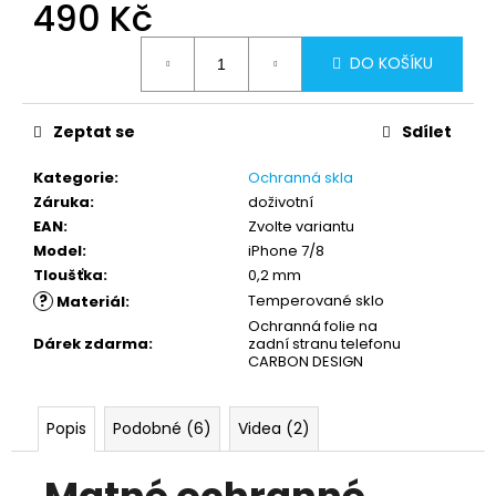
490 Kč
Měrná
DO KOŠÍKU
cena:
Zeptat se
Sdílet
Kategorie
:
Ochranná skla
Záruka
:
doživotní
EAN
:
Zvolte variantu
Model
:
iPhone 7/8
Tloušťka
:
0,2 mm
?
Temperované sklo
Materiál
:
Ochranná folie na
Dárek zdarma
:
zadní stranu telefonu
CARBON DESIGN
Popis
Podobné (6)
Videa (2)