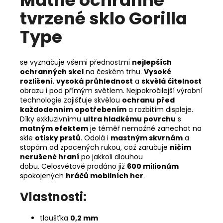
Matné ochranné
tvrzené sklo Gorilla
Type
se vyznačuje všemi přednostmi
nejlepších
ochranných skel
na českém trhu.
Vysoké
rozlišení
,
vysoká průhlednost
a
skvělá čitelnost
obrazu i pod přímým světlem. Nejpokročilejší výrobní
technologie zajišťuje skvělou
ochranu před
každodenním opotřebením
a rozbitím displeje.
Díky exkluzivnímu
ultra hladkému povrchu
s
matným efektem
je téměř nemožné zanechat na
skle
otisky prstů
. Odolá i
mastným skvrnám
a
stopám od zpocených rukou, což zaručuje
ničím
nerušené hraní
po jakkoli dlouhou
dobu.
Celosvětově prodáno již
600 milionům
spokojených
hráčů mobilních her
.
Vlastnosti:
tloušťka
0,2 mm