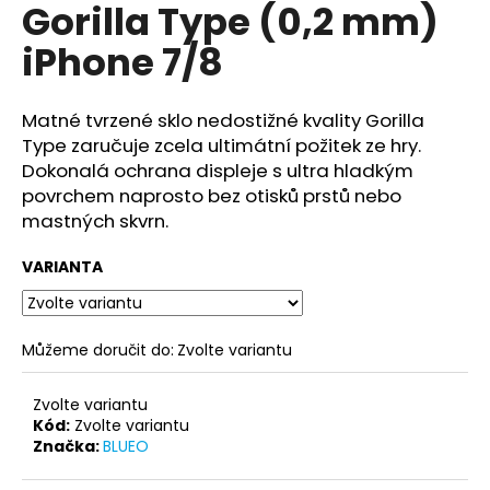
č
Gorilla Type (0,2 mm)
u
iPhone 7/8
j
e
m
Matné tvrzené sklo nedostižné kvality Gorilla
e
Type zaručuje zcela ultimátní
požitek ze hry.
Dokonalá ochrana displeje s ultra hladkým
WIWU
povrchem naprosto bez otisků prstů nebo
BATOH
mastných skvrn.
NA
LAPTOP
SE
VARIANTA
ZÁMKEM
PIONEER
PADLOCK
2
Můžeme doručit do:
Zvolte variantu
950
Kč
Zvolte variantu
Kód:
Zvolte variantu
Značka:
BLUEO