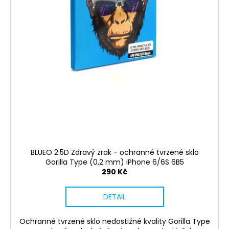
č
u
j
e
m
e
WIWU
BATOH
NA
LAPTOP
SE
ZÁMKEM
PIONEER
PADLOCK
BLUEO 2.5D Zdravý zrak - ochranné tvrzené sklo
2
Gorilla Type (0,2 mm) iPhone 6/6S 6B5
950
290 Kč
Kč
DETAIL
Ochranné tvrzené sklo nedostižné kvality Gorilla Type