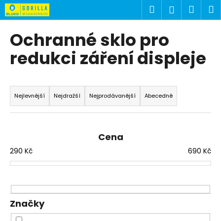
K
Přejít
Hledat
Náku
M
Přihlášen
na
o
obsah
Zpět
Zpět
košík
š
Ochranné sklo pro
í
C
redukci záření displeje
k
o
p
Ř
o
a
Nejlevnější
Nejdražší
Nejprodávanější
Abecedně
t
z
ř
e
e
n
Cena
b
í
290
Kč
690
Kč
u
p
j
r
e
o
t
d
Značky
e
u
n