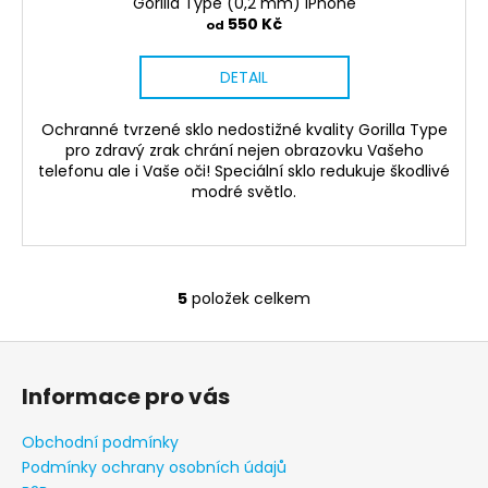
Gorilla Type (0,2 mm) iPhone
550 Kč
od
DETAIL
Ochranné tvrzené sklo nedostižné kvality Gorilla Type
pro zdravý zrak chrání nejen obrazovku Vašeho
telefonu ale i Vaše oči! Speciální sklo redukuje škodlivé
modré světlo.
5
položek celkem
O
v
Z
l
á
á
Informace pro vás
d
p
a
a
Obchodní podmínky
c
t
Podmínky ochrany osobních údajů
í