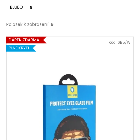
k
a
BLUEO
5
t
j
ů
í
Položek k zobrazení:
5
t
V
?
DÁREK ZDARMA
Kód:
6B5/W
ý
PLNÉ KRYTÍ
p
i
s
HLEDAT
p
r
o
D
d
o
u
p
o
k
r
t
u
ů