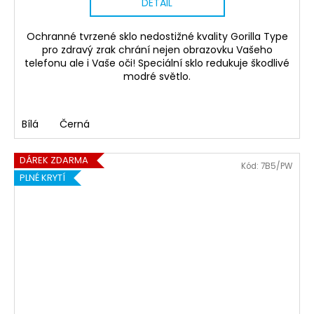
DETAIL
Ochranné tvrzené sklo nedostižné kvality Gorilla Type
pro zdravý zrak chrání nejen obrazovku Vašeho
telefonu ale i Vaše oči! Speciální sklo redukuje škodlivé
modré světlo.
Bílá
Černá
DÁREK ZDARMA
Kód:
7B5/PW
PLNÉ KRYTÍ