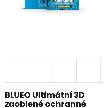
a
j
í
t
?
HLEDAT
D
o
p
BLUEO Ultimátní 3D
o
r
zaoblené ochranné
u