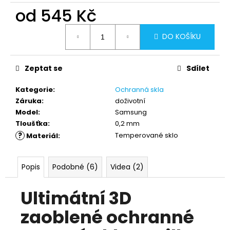
od
545 Kč
Měrná
DO KOŠÍKU
cena:
Zeptat se
Sdílet
Kategorie
:
Ochranná skla
Záruka
:
doživotní
Model
:
Samsung
Tloušťka
:
0,2 mm
?
Temperované sklo
Materiál
:
Popis
Podobné (6)
Videa (2)
Ultimátní 3D
zaoblené ochranné