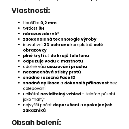
Vlastnosti:
tloušťka
0,2 mm
tvrdost
9H
nárazuvzdorné*
zdokonalená technologie výroby
inovativní
3D ochrana
kompletně
celé
obrazovky
plné krytí
až
do krajů telefonu
odpuzuje vodu
a
mastnotu
odolné vůči
usazování prachu
nezanechává otisky prstů
snadno rozezná Face ID
snadná aplikace
a
dokonalá přilnavost
bez
odlepování
unikátní
neviditelný vzhled
- telefon působí
jako “nahý”
nejvyšší počet
doporučení
a
spokojených
zákazníků
Obsah balení: