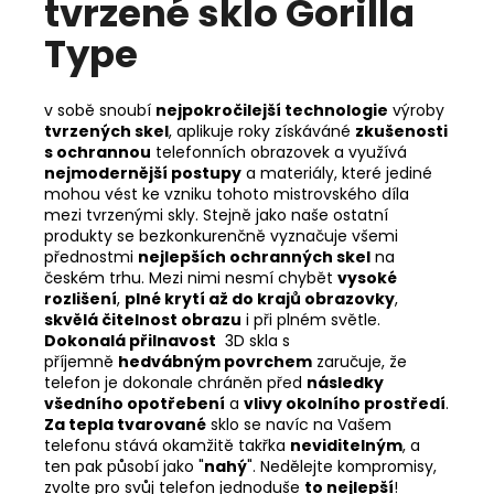
tvrzené sklo Gorilla
Type
v sobě snoubí
nejpokročilejší technologie
výroby
tvrzených skel
, aplikuje roky získáváné
zkušenosti
s ochrannou
telefonních obrazovek a využívá
nejmodernější postupy
a materiály, které jediné
mohou vést ke vzniku tohoto mistrovského díla
mezi tvrzenými skly. Stejně jako naše ostatní
produkty se bezkonkurenčně vyznačuje všemi
přednostmi
nejlepších ochranných skel
na
českém trhu. Mezi nimi nesmí chybět
vysoké
rozlišení
,
plné krytí až do krajů obrazovky
,
skvělá čitelnost obrazu
i při plném světle.
Dokonalá přilnavost
3D skla s
příjemně
hedvábným povrchem
zaručuje, že
telefon je dokonale chráněn před
následky
všedního opotřebení
a
vlivy okolního prostředí
.
Za tepla tvarované
sklo se navíc na Vašem
telefonu stává okamžitě takřka
neviditelným
, a
ten pak působí jako "
nahý
". Nedělejte kompromisy,
zvolte pro svůj telefon jednoduše
to nejlepší
!