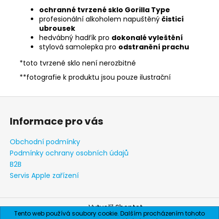
ochranné tvrzené sklo Gorilla Type
profesionální alkoholem napuštěný
čisticí
ubrousek
hedvábný hadřík pro
dokonalé vyleštění
stylová samolepka pro
odstranění prachu
*toto tvrzené sklo není nerozbitné
**fotografie k produktu jsou pouze ilustrační
Z
á
Informace pro vás
p
a
Obchodní podmínky
t
Podmínky ochrany osobních údajů
í
B2B
Servis Apple zařízení
Vytvořil Shoptet
Tento web používá soubory cookie. Dalším procházením tohoto