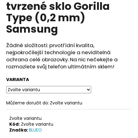
č
tvrzené sklo Gorilla
u
Type (0,2 mm)
j
e
Samsung
m
e
Žádné složitosti: prvotřídní kvalita,
nejpokročilejší technologie a neviditelná
WIWU
UNIVERZÁLNÍ
ochrana celé obrazovky. Na nic nečekejte a
CESTOVNÍ
rozmazlete svůj telefon ultimátním sklem!
ADAPTÉR
DO
ZÁSUVKY
VARIANTA
S
USB
A
USB-
Můžeme doručit do:
Zvolte variantu
C
PORTY
(EU/UK/USA/AUS)
Zvolte variantu
UA302
Kód:
Zvolte variantu
690
Značka:
BLUEO
Kč