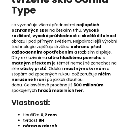
Type
se vyznačuje všemi přednostmi
nejlepších
ochranných skel
na českém trhu.
Vysoké
rozlišení
,
vysoká průhlednost
a
skvělá čitelnost
obrazu i pod přímým světlem. Nejpokročilejší výrobní
technologie zajišťuje skvělou
ochranu před
každodenním opotřebením
a rozbitím displeje.
Díky exkluzivnímu
ultra hladkému povrchu
s
matným efektem
je téměř nemožné zanechat na
skle
otisky prstů
. Odolá i
mastným skvrnám
a
stopám od zpocených rukou, což zaručuje
ničím
nerušené hraní
po jakkoli dlouhou
dobu.
Celosvětově prodáno již
600 milionům
spokojených
hráčů mobilních her
.
Vlastnosti:
tloušťka
0,2 mm
tvrdost
9H
nárazuvzdorné