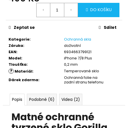
Měrná
DO KOŠÍKU
cena:
Zeptat se
Sdílet
Kategorie
:
Ochranná skla
Záruka
:
doživotní
EAN
:
6934663799121
Model
:
iPhone 7/8 Plus
Tloušťka
:
0,2 mm
?
Temperované sklo
Materiál
:
Ochranná folie na
Dárek zdarma
:
zadní stranu telefonu
Popis
Podobné (6)
Videa (2)
Matné ochranné
tvrzené sklo Gorilla