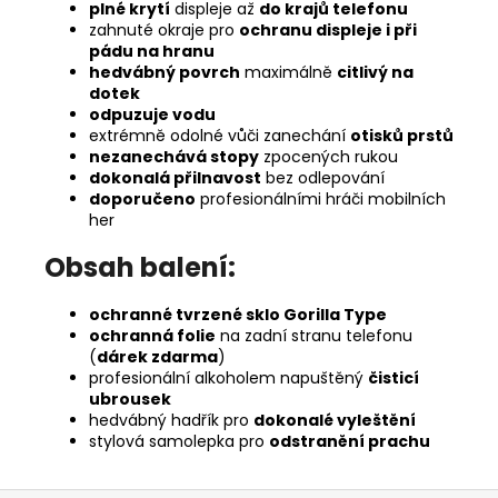
plné krytí
displeje až
do krajů telefonu
zahnuté okraje pro
ochranu displeje i při
pádu na hranu
hedvábný povrch
maximálně
citlivý na
dotek
odpuzuje vodu
extrémně odolné vůči zanechání
otisků prstů
nezanechává stopy
zpocených rukou
dokonalá přilnavost
bez odlepování
doporučeno
profesionálními hráči mobilních
her
Obsah balení:
ochranné tvrzené sklo Gorilla Type
ochranná folie
na zadní stranu telefonu
(
dárek zdarma
)
profesionální alkoholem napuštěný
čisticí
ubrousek
hedvábný hadřík pro
dokonalé vyleštění
stylová samolepka pro
odstranění prachu