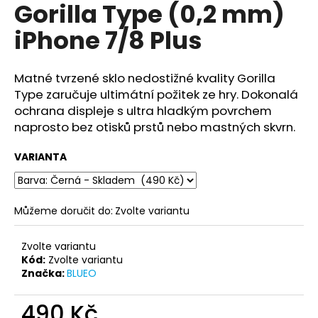
č
Gorilla Type (0,2 mm)
u
iPhone 7/8 Plus
j
e
m
Matné tvrzené sklo nedostižné kvality Gorilla
e
Type zaručuje ultimátní
požitek ze hry. Dokonalá
ochrana displeje s ultra hladkým povrchem
BLUEO
naprosto bez otisků prstů nebo mastných skvrn.
HD
EXTRA
VARIANTA
ODOLNÉ
OCHRANNÉ
SKLO
GORILLA
TYPE
Můžeme doručit do:
Zvolte variantu
(0,2
MM)
APPLE
Zvolte variantu
WATCH
Kód:
Zvolte variantu
4/5
Značka:
BLUEO
450
Kč
490 Kč