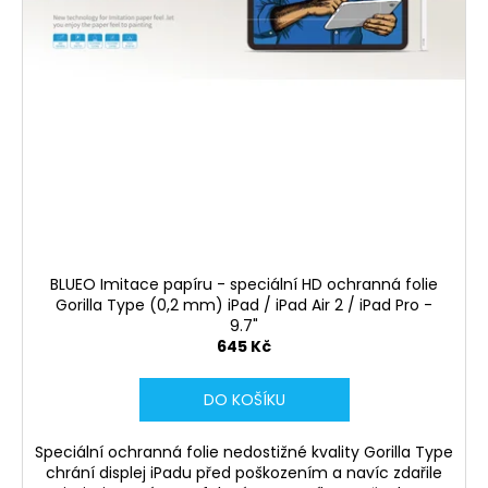
č
u
j
e
m
e
BLUEO
HD
EXTRA
ODOLNÉ
OCHRANNÉ
SKLO
BLUEO Imitace papíru - speciální HD ochranná folie
GORILLA
Gorilla Type (0,2 mm) iPad / iPad Air 2 / iPad Pro -
TYPE
9.7"
(0,2
645 Kč
MM)
APPLE
WATCH
DO KOŠÍKU
4/5
450
Speciální ochranná folie nedostižné kvality Gorilla Type
Kč
chrání displej iPadu před poškozením a navíc zdařile