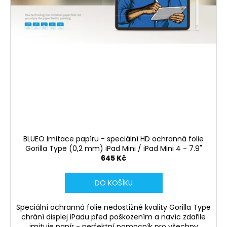
BLUEO Imitace papíru - speciální HD ochranná folie
Gorilla Type (0,2 mm) iPad Mini / iPad Mini 4 - 7.9"
645 Kč
DO KOŠÍKU
Speciální ochranná folie nedostižné kvality Gorilla Type
chrání displej iPadu před poškozením a navíc zdařile
imituje papír - perfektní pomocník pro všechny