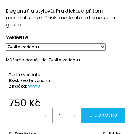
č
u
Elegantní a stylová. Praktická, a přitom
j
minimalistická. Taška na laptop dle našeho
e
gusta!
m
e
VARIANTA
BLUEO
HD
Můžeme doručit do:
Zvolte variantu
EXTRA
ODOLNÉ
OCHRANNÉ
Zvolte variantu
SKLO
Kód:
Zvolte variantu
GORILLA
Značka:
WiWU
TYPE
(0,2
MM)
750 Kč
APPLE
WATCH
Měrná
4/5
DO KOŠÍKU
cena:
450
Kč
Zeptat se
Sdílet