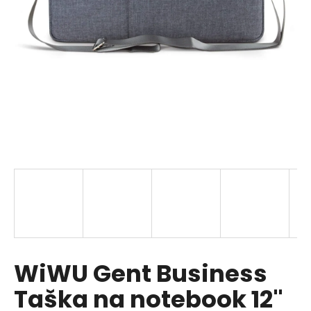
a
j
í
t
?
HLEDAT
D
o
p
WiWU Gent Business
o
r
Taška na notebook 12"
u