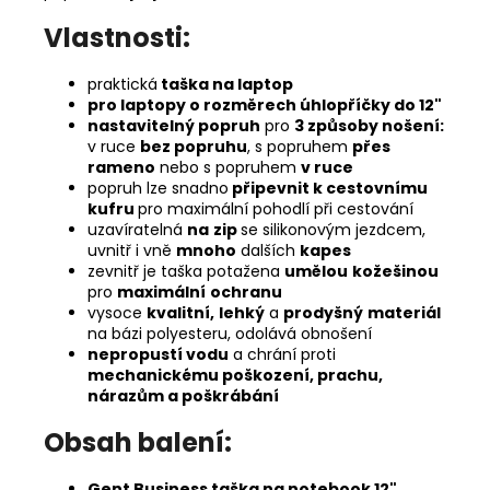
Vlastnosti:
praktická
taška na laptop
pro laptopy o rozměrech úhlopříčky do 12"
nastavitelný popruh
pro
3 způsoby nošení:
v ruce
bez popruhu
, s popruhem
přes
rameno
nebo s popruhem
v ruce
popruh lze snadno
připevnit k cestovnímu
kufru
pro maximální pohodlí při cestování
uzavíratelná
na
zip
se silikonovým jezdcem,
uvnitř i vně
mnoho
dalších
kapes
zevnitř je taška potažena
umělou
kožešinou
pro
maximální
ochranu
vysoce
kvalitní,
lehký
a
prodyšný
materiál
na bázi polyesteru, odolává obnošení
nepropustí vodu
a chrání proti
mechanickému poškození, prachu,
nárazům a poškrábání
Obsah balení:
Gent Business taška na notebook 12"