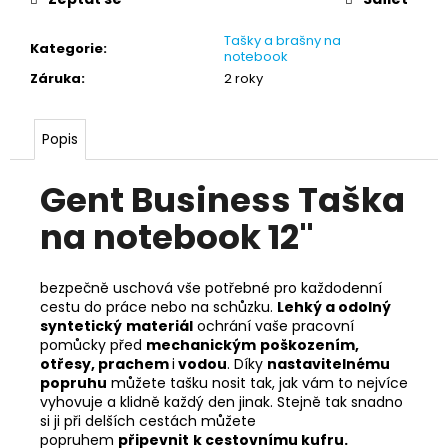
Tašky a brašny na
Kategorie
:
notebook
Záruka
:
2 roky
Popis
Gent Business Taška
na notebook 12"
bezpečně uschová vše potřebné pro každodenní
cestu do práce nebo na schůzku.
Lehký a odolný
syntetický
materiál
ochrání vaše pracovní
pomůcky před
mechanickým
poškozením,
otřesy, prachem
i
vodou
. Díky
nastavitelnému
popruhu
můžete tašku nosit tak, jak vám to nejvíce
vyhovuje a klidně každý den jinak. Stejně tak snadno
si ji při delších cestách můžete
popruhem
připevnit
k cestovnímu kufru.