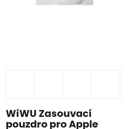
a
j
í
t
?
HLEDAT
D
o
p
WiWU Zasouvací
o
r
pouzdro pro Apple
u