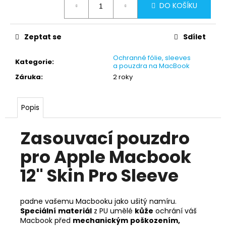
DO KOŠÍKU
cena:
Zeptat se
Sdílet
Ochranné fólie, sleeves
Kategorie
:
a pouzdra na MacBook
Záruka
:
2 roky
Popis
Zasouvací pouzdro
pro Apple Macbook
12" Skin Pro Sleeve
padne vašemu Macbooku jako ušitý namíru.
Speciální
materiál
z PU umělé
kůže
ochrání váš
Macbook před
mechanickým
poškozením,