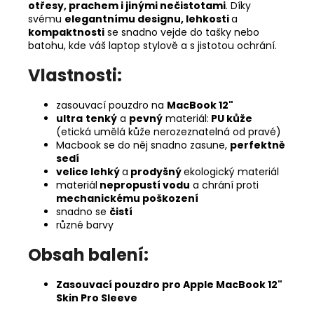
otřesy, prachem i jinými nečistotami
. Díky
svému
elegantnímu designu, lehkosti
a
kompaktnosti
se snadno vejde do tašky nebo
batohu, kde váš laptop stylově a s jistotou ochrání.
Vlastnosti:
zasouvací pouzdro na
MacBook 12"
ultra
tenký
a
pevný
materiál:
PU kůže
(etická umělá kůže nerozeznatelná od pravé)
Macbook se do něj snadno zasune,
perfektně
sedí
velice lehký
a
prodyšný
ekologický materiál
materiál
nepropustí vodu
a chrání proti
mechanickému poškození
snadno se
čistí
různé barvy
Obsah balení:
Zasouvací pouzdro pro Apple MacBook 12"
Skin Pro Sleeve