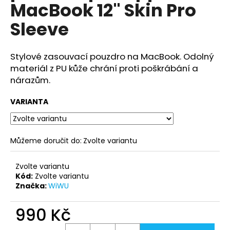
č
MacBook 12" Skin Pro
u
Sleeve
j
e
m
Stylové zasouvací pouzdro na MacBook. Odolný
e
materiál z PU kůže chrání proti poškrábání a
nárazům.
WIWU
BATOH
VARIANTA
NA
LAPTOP
SE
ZÁMKEM
NA
Můžeme doručit do:
Zvolte variantu
OTISK
PRSTU
PIONEER
Zvolte variantu
FINGERPRINT
Kód:
Zvolte variantu
Značka:
WiWU
3
300
Kč
990 Kč
Měrná