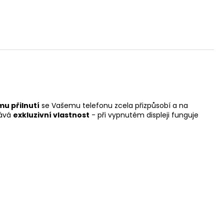
u přilnutí
se Vašemu telefonu zcela přizpůsobí a na
dává
exkluzivní vlastnost
- při vypnutém displeji funguje