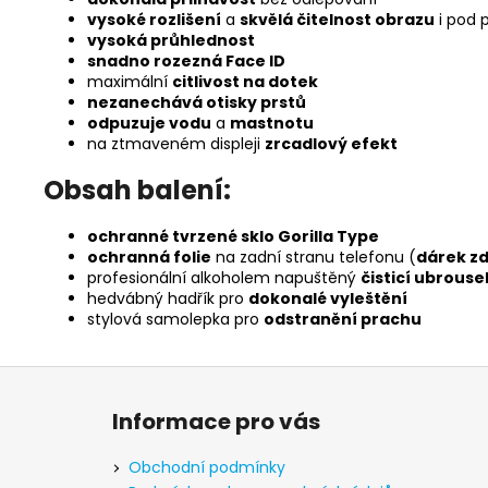
vysoké rozlišení
a
skvělá čitelnost obrazu
i pod 
vysoká průhlednost
snadno rozezná Face ID
maximální
citlivost na dotek
nezanechává otisky prstů
odpuzuje vodu
a
mastnotu
na ztmaveném displeji
zrcadlový efekt
Obsah balení:
ochranné tvrzené sklo Gorilla Type
ochranná folie
na zadní stranu telefonu (
dárek z
profesionální alkoholem napuštěný
čisticí ubrouse
hedvábný hadřík pro
dokonalé vyleštění
stylová samolepka pro
odstranění prachu
Z
á
Informace pro vás
p
a
Obchodní podmínky