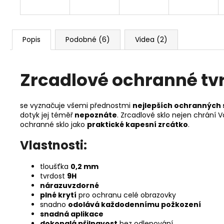
Popis
Podobné (6)
Videa (2)
Zrcadlové ochranné tvr
se vyznačuje všemi přednostmi
nejlepších ochranných 
dotyk jej téměř
nepoznáte
. Zrcadlové sklo nejen chrání 
ochranné sklo jako
praktické kapesní zrcátko
.
Vlastnosti:
tloušťka
0,2 mm
tvrdost
9H
nárazuvzdorné
plné krytí
pro ochranu celé obrazovky
snadno
odolává každodennímu požkození
snadná aplikace
dokonalá přilnavost
bez odlepování