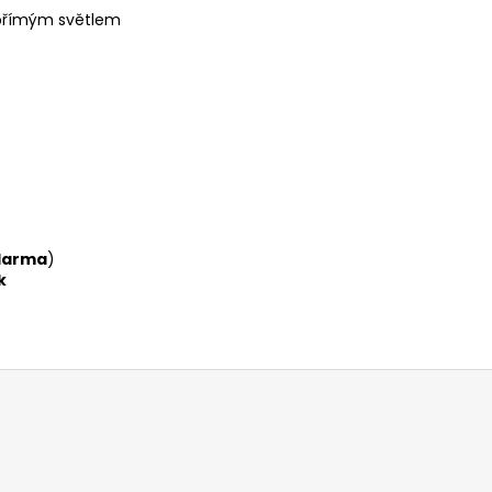
přímým světlem
darma
)
k