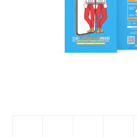
OCHRANNÉ TVRZENÉ SKLO PRO IPHONE
7/8, 100% OCHRANA SOUKROMÍ, BLUEO
2.5D, TYPE GORILLA® 0,2 MM
490 Kč