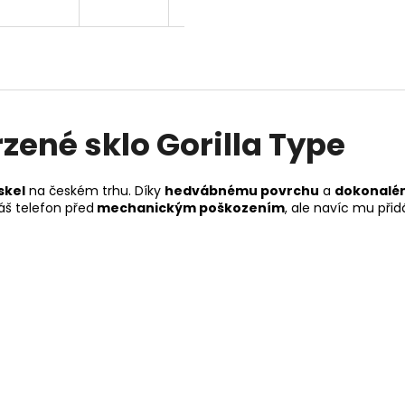
zené sklo Gorilla Type
skel
na českém trhu. Díky
hedvábnému povrchu
a
dokonalém
Váš telefon před
mechanickým poškozením
, ale navíc mu při