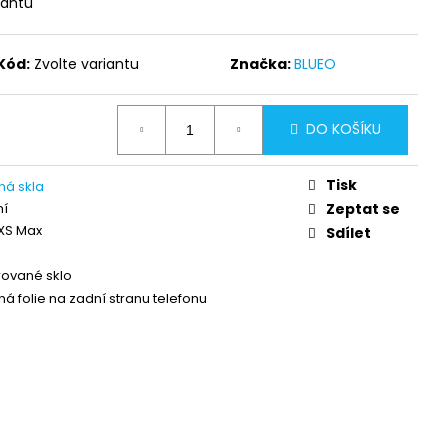
iantu
A ODOLNÉ OCHRANNÉ
PE (0,2 MM) APPLE
Kód:
Zvolte variantu
Značka:
BLUEO
DO KOŠÍKU
Tisk
ná skla
ní
Zeptat se
XS Max
Sdílet
ované sklo
á folie na zadní stranu telefonu