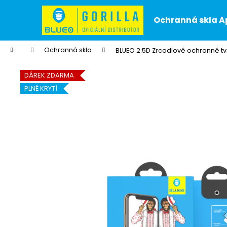
K
Přejít
na
o
Ochranná skla A
obsah
Zpět
Zpět
š
do
do
í
Domů
Ochranná skla
BLUEO 2.5D Zrcadlové ochranné tvr
k
obchodu
obchodu
DÁREK ZDARMA
PLNÉ KRYTÍ