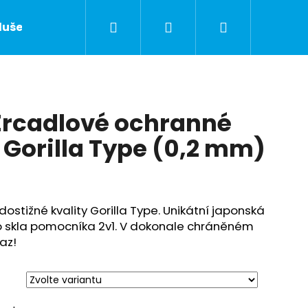
Hledat
Přihlášení
Nákupní
lušenství
Servis Apple zařízení
Kontakty
košík
Zrcadlové ochranné
 Gorilla Type (0,2 mm)
ostižné kvality Gorilla Type. Unikátní japonská
o skla pomocníka 2v1. V dokonale chráněném
raz!
Následující