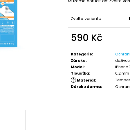
Můžeme doručit do:
Zvolte var
EXTRÉMNĚ ODOLNÉ NANO OCHRANNÉ
BLUEO HD EXTR
SKLO PRO IPHONE 7/8 - OCHRANNÉ
SKLO GORILLA TY
TVRZENÉ SKLO 2.5D BLUEO TYPE
WATCH 4/5
GORILLA® 0,2 MM
Zvolte variantu
450 Kč
490 Kč
590 Kč
Měrná
cena:
Kategorie
:
Ochran
Záruka
:
doživot
Model
:
iPhone 
Tloušťka
:
0,2 mm
?
Temper
Materiál
:
Dárek zdarma
:
Ochrann