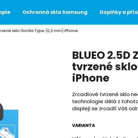
pple
Ochranná skla Samsung
Doplňky a přís
zené sklo Gorilla Type (0,2 mm) iPhone
Co potřebujete najít?
BLUEO 2.5D 
HLEDAT
tvrzené sklo
iPhone
Doporučujeme
Zrcadlové tvrzené sklo ned
technologie dělá z tohot
displeji se zrcadlí Váš od
VARIANTA